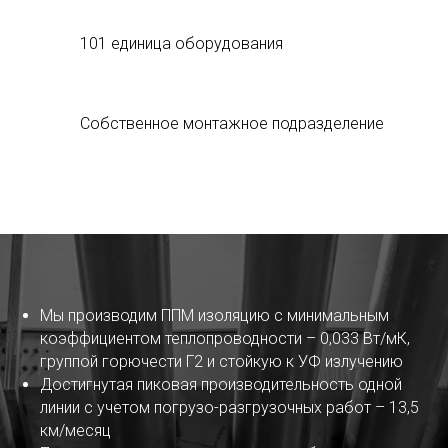
101 единица оборудования
Собственное монтажное подразделение
Мы производим ППМ изоляцию с минимальным
коэффициентом теплопроводности – 0,033 Вт/мК,
группой горючести Г2 и стойкую к УФ излучению
Достигнутая пиковая производительность одной
линии с учетом погрузо-разгрузочных работ – 13,5
км/месяц